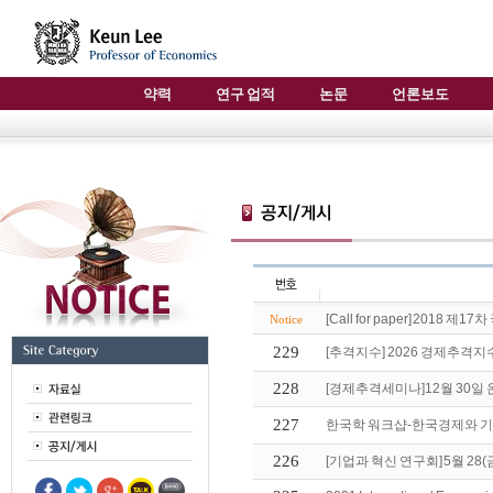
약력
연구 업적
논문
언론보도
[Call for paper] 2018 
Notice
229
[추격지수] 2026 경제추격지
228
[경제추격세미나]12월 30일
227
한국학 워크샵-한국경제와 기업
226
[기업과 혁신 연구회] 5월 28(금