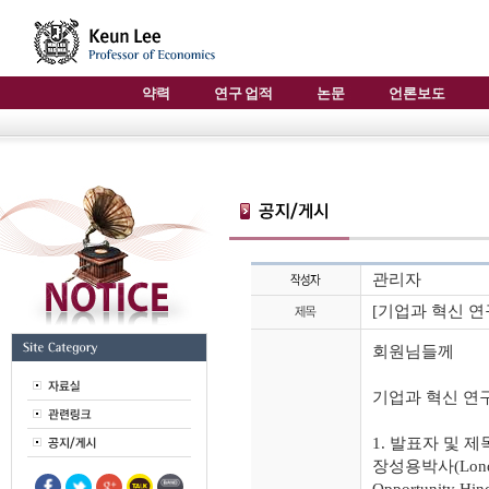
약력
연구 업적
논문
언론보도
관리자
[기업과 혁신 연구
회원님들께
기업과 혁신 연구
1. 발표자 및 
장성용박사(London 